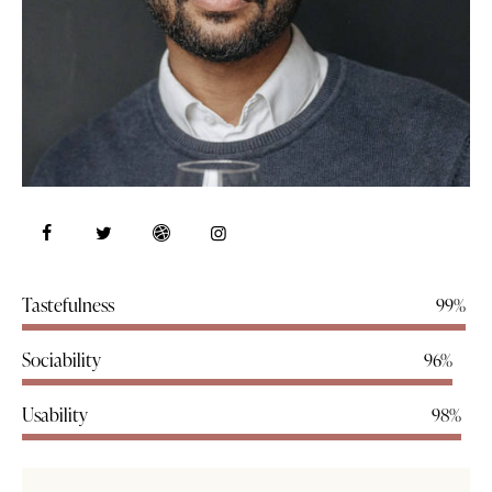
Tastefulness
99%
Sociability
96%
Usability
98%