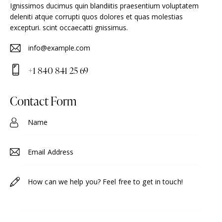
Ignissimos ducimus quin blandiitis praesentium voluptatem
deleniti atque corrupti quos dolores et quas molestias
excepturi. scint occaecatti gnissimus.
info@example.com
E-
+1 840 841 25 69
m
Ph
ail
on
Contact Form
:
e: