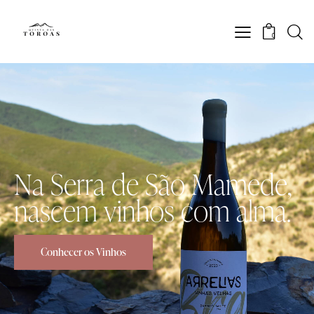
0
N
a
S
e
r
r
a
d
e
S
ã
o
M
a
m
e
d
e
,
n
a
s
c
e
m
v
i
n
h
o
s
c
o
m
a
l
m
a
.
Conhecer os Vinhos