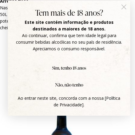
Arrelias Rosé
Nasceu de uma experiência pequena, mas surpreendente —
Tem mais de 18 anos?
50L de uvas da Quinta das Toroas que revelaram um grande
potencial. A partir daí, criámos o nosso primeiro rosé, fresco e
Este site contém informação e produtos
cheio de personalidade.
destinados a maiores de 18 anos.
Ao continuar, confirma que tem idade legal para
consumir bebidas alcoólicas no seu país de residência.
Apreciamos o consumo responsável.
LOJA ONLINE
Encomende os nossos vinhos
Sim, tenho 18 anos
Não, não tenho
Ao entrar neste site, concorda com a nossa [Política
de Privacidade].