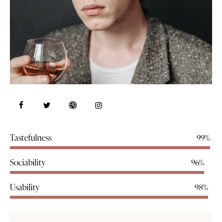
Tastefulness
99%
Sociability
96%
Usability
98%