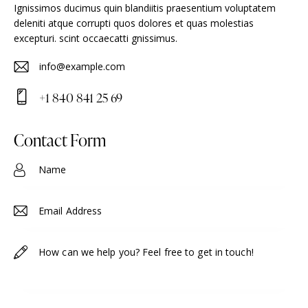
Ignissimos ducimus quin blandiitis praesentium voluptatem
deleniti atque corrupti quos dolores et quas molestias
excepturi. scint occaecatti gnissimus.
info@example.com
E-
+1 840 841 25 69
m
Ph
ail
on
Contact Form
:
e: