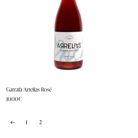
Garrafa Arrelias Rosé
10.00
€
1
2