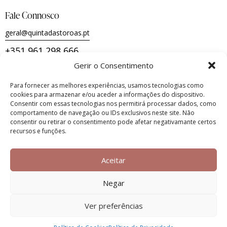
Fale Connosco
geral@quintadastoroas.pt
+351 961 298 666
Gerir o Consentimento
Para fornecer as melhores experiências, usamos tecnologias como
Termos e Condições de Utilização e Venda
cookies para armazenar e/ou aceder a informações do dispositivo.
Consentir com essas tecnologias nos permitirá processar dados, como
Política de Envios, Devoluções e Reembolsos
comportamento de navegação ou IDs exclusivos neste site. Não
consentir ou retirar o consentimento pode afetar negativamante certos
recursos e funções.
Política de Privacidade
Política de Cookies
Aceitar
Livro de Reclamações
Negar
Ver preferências
Quinta das Toroas
© 2026.
Todos os direitos reservados.